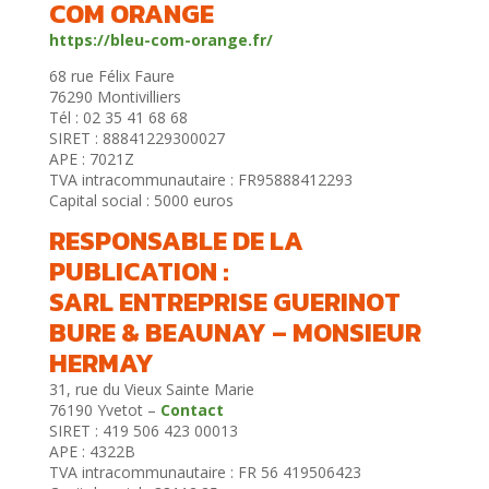
COM ORANGE
https://bleu-com-orange.fr/
68 rue Félix Faure
76290 Montivilliers
Tél : 02 35 41 68 68
SIRET : 88841229300027
APE : 7021Z
TVA intracommunautaire : FR95888412293
Capital social : 5000 euros
RESPONSABLE DE LA
PUBLICATION :
SARL ENTREPRISE GUERINOT
BURE & BEAUNAY – MONSIEUR
HERMAY
31, rue du Vieux Sainte Marie
76190 Yvetot –
Contact
SIRET : 419 506 423 00013
APE : 4322B
TVA intracommunautaire : FR 56 419506423