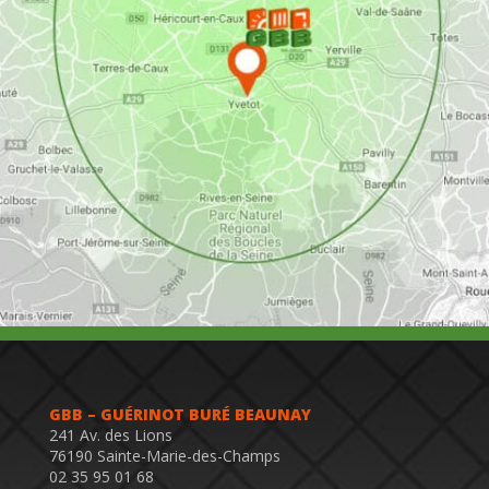
GBB – GUÉRINOT BURÉ BEAUNAY
241 Av. des Lions
76190 Sainte-Marie-des-Champs
02 35 95 01 68